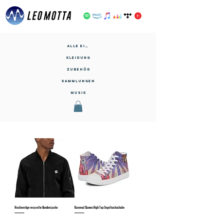
Alle einkaufen
Kleidung
Zubehör
Sammlungen
Musik
Hochwertige recycelte Bomberjacke
Karneval Damen High Top Segeltuchschuhe