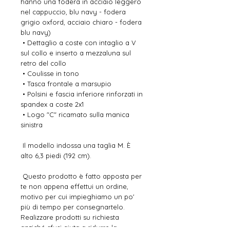
hanno una fodera in acciaio leggero 
nel cappuccio, blu navy - fodera 
grigio oxford, acciaio chiaro - fodera 
blu navy)
 • Dettaglio a coste con intaglio a V 
sul collo e inserto a mezzaluna sul 
retro del collo
 • Coulisse in tono
 • Tasca frontale a marsupio
 • Polsini e fascia inferiore rinforzati in 
spandex a coste 2x1
 • Logo "C" ricamato sulla manica 
sinistra
 Il modello indossa una taglia M. È 
alto 6,3 piedi (192 cm).
 Questo prodotto è fatto apposta per 
te non appena effettui un ordine, 
motivo per cui impieghiamo un po' 
più di tempo per consegnartelo. 
Realizzare prodotti su richiesta 
anziché sfusi aiuta a ridurre la 