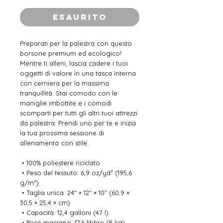
Esaurito
Preparati per la palestra con questo 
borsone premium ed ecologico! 
Mentre ti alleni, lascia cadere i tuoi 
oggetti di valore in una tasca interna 
con cerniera per la massima 
tranquillità. Stai comodo con le 
maniglie imbottite e i comodi 
scomparti per tutti gli altri tuoi attrezzi 
da palestra. Prendi uno per te e inizia 
la tua prossima sessione di 
allenamento con stile.
 • 100% poliestere riciclato
 • Peso del tessuto: 6,9 oz/yd² (195,6 
g/m²)
 • Taglia unica: 24″ × 12″ × 10″ (60,9 × 
30,5 × 25,4 × cm)
 • Capacità: 12,4 galloni (47 l)
 • Peso massimo: 17,6 libbre (8 kg)