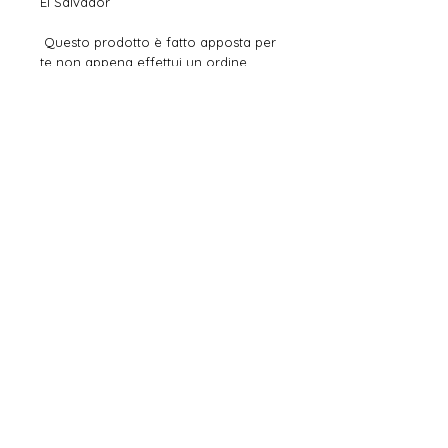
El Salvador
 Questo prodotto è fatto apposta per 
te non appena effettui un ordine, 
motivo per cui impieghiamo un po' 
più di tempo per consegnartelo. 
Realizzare prodotti su richiesta 
anziché sfusi aiuta a ridurre la 
sovrapproduzione, quindi grazie per 
aver preso decisioni di acquisto 
ponderate!
UNISCITI ALLA
FAMIGLIA
INVIARE