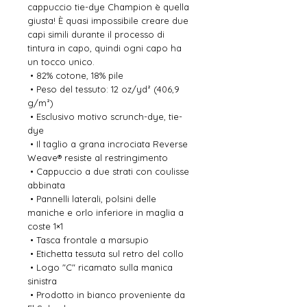
cappuccio tie-dye Champion è quella 
giusta! È quasi impossibile creare due 
capi simili durante il processo di 
tintura in capo, quindi ogni capo ha 
un tocco unico.
 • 82% cotone, 18% pile
 • Peso del tessuto: 12 oz/yd² (406,9 
g/m²)
 • Esclusivo motivo scrunch-dye, tie-
dye
 • Il taglio a grana incrociata Reverse 
Weave® resiste al restringimento
 • Cappuccio a due strati con coulisse 
abbinata
 • Pannelli laterali, polsini delle 
maniche e orlo inferiore in maglia a 
coste 1×1
 • Tasca frontale a marsupio
 • Etichetta tessuta sul retro del collo
 • Logo "C" ricamato sulla manica 
sinistra
 • Prodotto in bianco proveniente da 