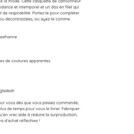
e la mode. Cette casquette de camionneur 
endance et intemporel et un dos en filet qui 
e respirabilité. Portez-le pour compléter 
 ou décontractées, ou ayez-le comme 
élasthanne
ées de coutures apparentes
ngladesh
lus de temps pour vous le livrer. Fabriquer 
'en vrac aide à réduire la surproduction, 
s d'achat réfléchies !