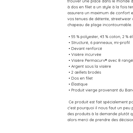
trouver une place dans le monde d
à dos en filet a un style à la fois t
assurera un maximum de confort et d
vos tenues de détente, streetwear
chapeau de plage incontournable.
 • 55 % polyester, 43 % coton, 2 % 
 • Structuré, 6 panneaux, mi-profil
 • Devant renforcé
 • Visière incurvée
 • Visière Permacurv® avec 8 rang
 • Argent sous la visière
 • 2 œillets brodés
 • Dos en filet
 • Élastique
 • Produit vierge provenant du Ba
 Ce produit est fait spécialement pour vous dès que vous passez commande, 
c'est pourquoi il nous faut un peu p
des produits à la demande plutôt qu
alors merci de prendre des décision