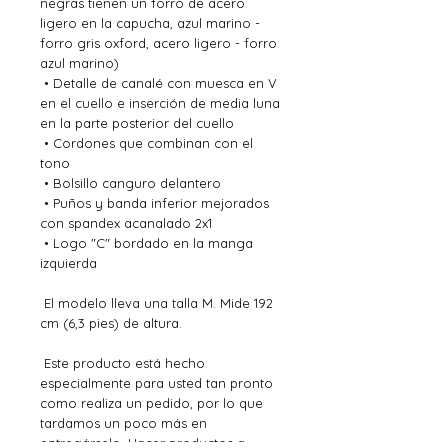
negras tienen un forro de acero 
ligero en la capucha, azul marino - 
forro gris oxford, acero ligero - forro 
azul marino)
 • Detalle de canalé con muesca en V 
en el cuello e inserción de media luna 
en la parte posterior del cuello
 • Cordones que combinan con el 
tono
 • Bolsillo canguro delantero
 • Puños y banda inferior mejorados 
con spandex acanalado 2x1
 • Logo "C" bordado en la manga 
izquierda
 El modelo lleva una talla M. Mide 192 
cm (6,3 pies) de altura.
 Este producto está hecho 
especialmente para usted tan pronto 
como realiza un pedido, por lo que 
tardamos un poco más en 
entregárselo. Hacer productos a 